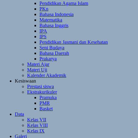
Pendidikan Agama Islam
PKn
Bahasa Indonesia
Matematika
Bahasa Inggris
IPA
IPS
Pendidikan Jasmani dan Kesehatan
Seni Budaya
Bahasa Daerah
Prakarya
Materi Ajar
Materi Uji
Kalender Akademik
Kesiswaan
Prestasi siswa
Ekstrakurikuler
Pramuka
PMR
Basket
Data
Kelas VII
Kelas VIII
Kelas IX
Galeri